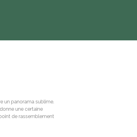
fre un panorama sublime.
 donne une certaine
 point de rassemblement