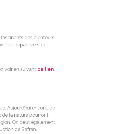
 fascinants des alentours,
oint de départ vers de
z voir en suivant
ce lien
.
ie. Aujourd’hui encore, de
x de la nature pourront
 région. On peut également
uction de Safran.