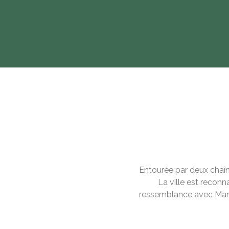
Entourée par deux chaîn
La ville est recon
ressemblance avec Marr